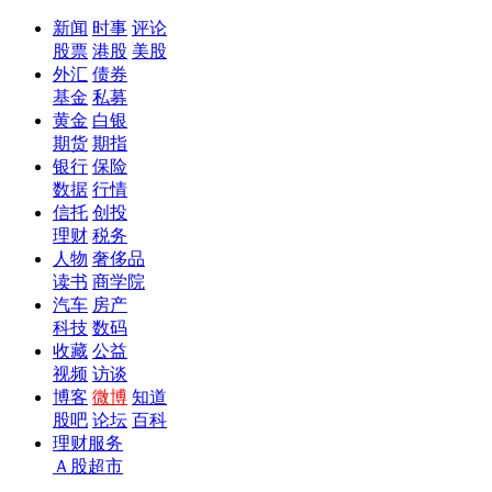
新闻
时事
评论
股票
港股
美股
外汇
债券
基金
私募
黄金
白银
期货
期指
银行
保险
数据
行情
信托
创投
理财
税务
人物
奢侈品
读书
商学院
汽车
房产
科技
数码
收藏
公益
视频
访谈
博客
微博
知道
股吧
论坛
百科
理财服务
Ａ股超市